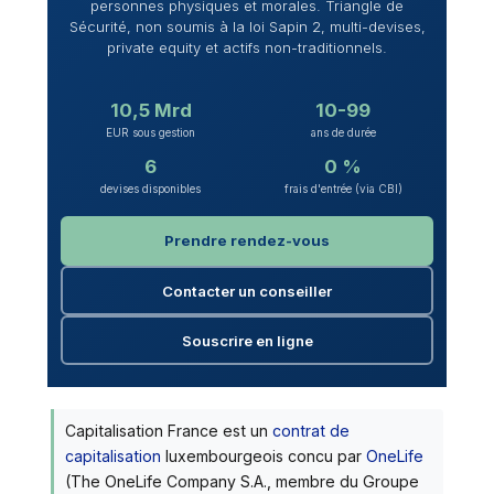
personnes physiques et morales. Triangle de
Sécurité, non soumis à la loi Sapin 2, multi-devises,
private equity et actifs non-traditionnels.
10,5 Mrd
10-99
EUR sous gestion
ans de durée
6
0 %
devises disponibles
frais d'entrée (via CBI)
Prendre rendez-vous
Contacter un conseiller
Souscrire en ligne
Capitalisation France est un
contrat de
capitalisation
luxembourgeois concu par
OneLife
(The OneLife Company S.A., membre du Groupe