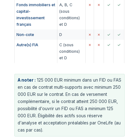
Fonds immobiliers et
A, B, C
✗
✗
✓
✓
capital-
(sous
investissement
conditions)
français
et D
Non-cote
D
✗
✗
✓
✓
Autre(s) FIA
C (sous
✗
✗
✓
✓
conditions)
et D
A noter :
125 000 EUR minimum dans un FID ou FAS
en cas de contrat multi-supports avec minimum 250
000 EUR sur le contrat. En cas de versement
complémentaire, si le contrat atteint 250 000 EUR,
possibilité d'ouvrir un FID ou FAS a minimum 125
000 EUR. Éligibilité des actifs sous réserve
d'analyse et acceptation préalables par OneLife (au
cas par cas).