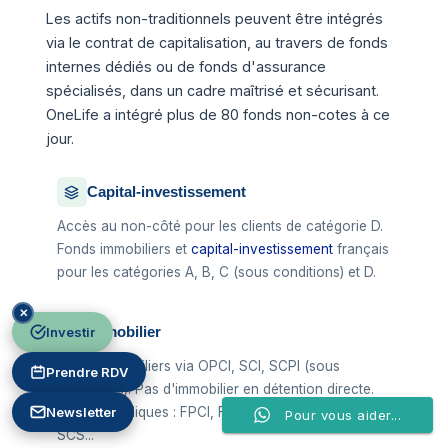
Les actifs non-traditionnels peuvent être intégrés
via le contrat de capitalisation, au travers de fonds
internes dédiés ou de fonds d'assurance
spécialisés, dans un cadre maîtrisé et sécurisant.
OneLife a intégré plus de 80 fonds non-cotes à ce
jour.
Capital-investissement
Accès au non-côté pour les clients de catégorie D.
Fonds immobiliers et
capital-investissement
français
pour les catégories A, B, C (sous conditions) et D.
✕
Immobilier
Investir
Fonds immobiliers via OPCI, SCI, SCPI (sous
Prendre RDV
conditions). Pas d'immobilier en détention directe.
Newsletter
Formes juridiques : FPCI, FPCR, OPCI, SICAR, FIAR,
Pour vous aider...
SCS...