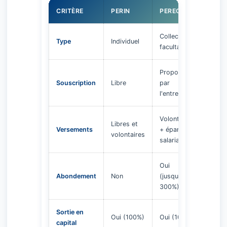
CRITÈRE
PERIN
PERECO
PERO
Collectif
Collec
Type
Individuel
facultatif
obliga
Proposé
Impos
Souscription
Libre
par
l'entr
l'entreprise
Volontaires
Libres et
Versements
+ épargne
Oblig
volontaires
salariale
Oui
Abondement
Non
(jusqu'à
Oui
300%)
Sortie en
Non (
Oui (100%)
Oui (100%)
capital
uniqu