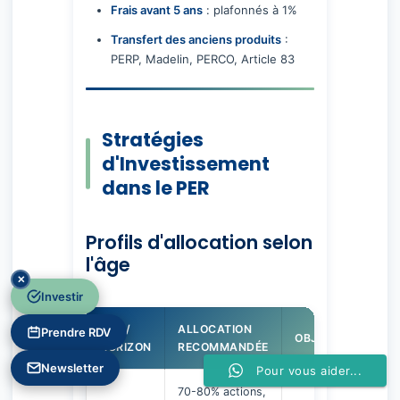
Frais avant 5 ans
: plafonnés à 1%
Transfert des anciens produits
:
PERP, Madelin, PERCO, Article 83
Stratégies
d'Investissement
dans le PER
Profils d'allocation selon
l'âge
✕
Investir
ÂGE /
ALLOCATION
Prendre RDV
OBJECTIF
HORIZON
RECOMMANDÉE
Newsletter
Pour vous aider...
70-80% actions,