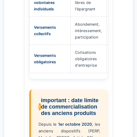
volontaires
libres de
rente au
individuels
l'épargnant
choix
Abondement,
Capital ou
Versements
intéressement,
rente au
collectifs
participation
choix
Cotisations
Rente
Versements
obligatoires
uniquement
obligatoires
d'entreprise
(PERO)
Important : date limite
de commercialisation
des anciens produits
Depuis le
1er octobre 2020
, les
anciens dispositifs (PERP,