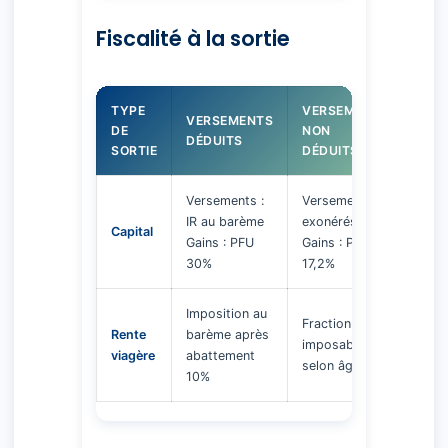
Fiscalité à la sortie
TYPE
VERSEMENTS
VERSEMENTS
DE
NON
DÉDUITS
SORTIE
DÉDUITS
Versements :
Versements :
IR au barème
exonérés
Capital
Gains : PFU
Gains : PS
30%
17,2%
Imposition au
Fraction
Rente
barème après
imposable
viagère
abattement
selon âge
10%