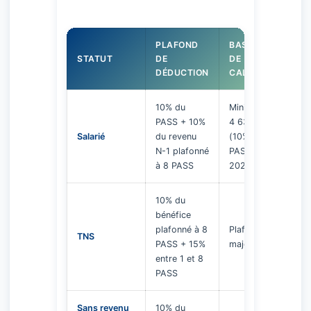
PLAFOND
BASE
STATUT
DE
DE
DÉDUCTION
CALCUL
10% du
Minimum
PASS + 10%
4 637 €
Salarié
du revenu
(10% du
N-1 plafonné
PASS
à 8 PASS
2025)
10% du
bénéfice
plafonné à 8
Plafond
TNS
PASS + 15%
majoré
entre 1 et 8
PASS
Sans revenu
10% du