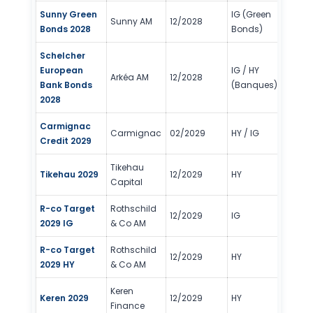
Sunny Green
IG (Green
Sunny AM
12/2028
2/
Bonds 2028
Bonds)
Schelcher
European
IG / HY
Arkéa AM
12/2028
2/
Bank Bonds
(Banques)
2028
Carmignac
Carmignac
02/2029
HY / IG
2/
Credit 2029
Tikehau
Tikehau 2029
12/2029
HY
2/
Capital
R-co Target
Rothschild
12/2029
IG
2/
2029 IG
& Co AM
R-co Target
Rothschild
12/2029
HY
3/
2029 HY
& Co AM
Keren
Keren 2029
12/2029
HY
2/
Finance