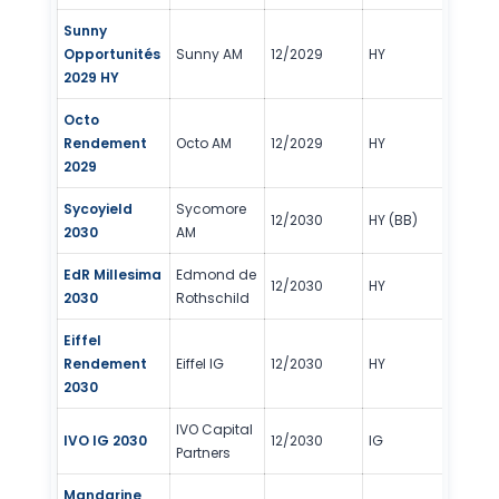
Sunny
Opportunités
Sunny AM
12/2029
HY
2/
2029 HY
Octo
Rendement
Octo AM
12/2029
HY
3/
2029
Sycoyield
Sycomore
12/2030
HY (BB)
2/
2030
AM
EdR Millesima
Edmond de
12/2030
HY
2/
2030
Rothschild
Eiffel
Rendement
Eiffel IG
12/2030
HY
3/
2030
IVO Capital
IVO IG 2030
12/2030
IG
2/
Partners
Mandarine