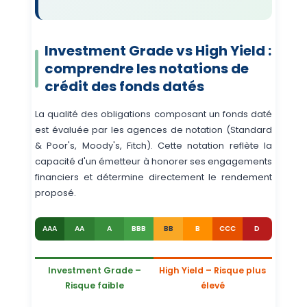
Investment Grade vs High Yield :
comprendre les notations de
crédit des fonds datés
La qualité des obligations composant un fonds daté
est évaluée par les agences de notation (Standard
& Poor's, Moody's, Fitch). Cette notation reflète la
capacité d'un émetteur à honorer ses engagements
financiers et détermine directement le rendement
proposé.
AAA
AA
A
BBB
BB
B
CCC
D
Investment Grade –
High Yield – Risque plus
Risque faible
élevé