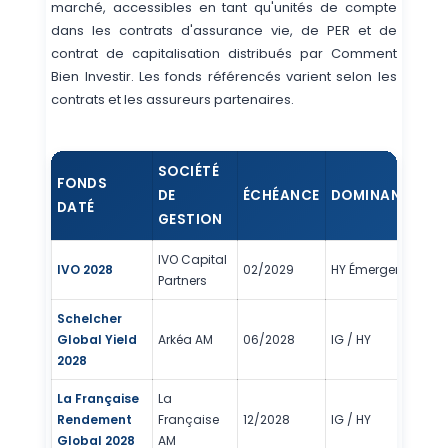
marché, accessibles en tant qu'unités de compte
dans les contrats d'assurance vie, de PER et de
contrat de capitalisation distribués par Comment
Bien Investir. Les fonds référencés varient selon les
contrats et les assureurs partenaires.
SOCIÉTÉ
FONDS
DE
ÉCHÉANCE
DOMINANTE
SR
DATÉ
GESTION
IVO Capital
IVO 2028
02/2029
HY Émergent
3/
Partners
Schelcher
Global Yield
Arkéa AM
06/2028
IG / HY
3/
2028
La Française
La
Rendement
Française
12/2028
IG / HY
2/
Global 2028
AM