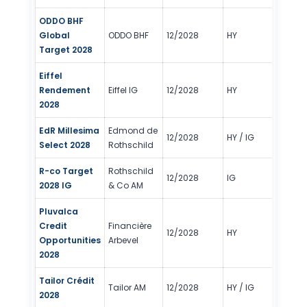
ODDO BHF
Global
ODDO BHF
12/2028
HY
3/
Target 2028
Eiffel
Rendement
Eiffel IG
12/2028
HY
3/
2028
EdR Millesima
Edmond de
12/2028
HY / IG
2/
Select 2028
Rothschild
R-co Target
Rothschild
12/2028
IG
2/
2028 IG
& Co AM
Pluvalca
Credit
Financière
12/2028
HY
3/
Opportunities
Arbevel
2028
Tailor Crédit
Tailor AM
12/2028
HY / IG
2/
2028