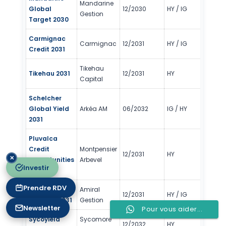
Mandarine
Global
12/2030
HY / IG
3/
Gestion
Target 2030
Carmignac
Carmignac
12/2031
HY / IG
2/
Credit 2031
Tikehau
Tikehau 2031
12/2031
HY
2/
Capital
Schelcher
Global Yield
Arkéa AM
06/2032
IG / HY
3/
2031
Pluvalca
Credit
Montpensier
12/2031
HY
3/
✕
Opportunities
Arbevel
Investir
2031
Prendre RDV
Sextant
Amiral
12/2031
HY / IG
3/
Regatta 2031
Gestion
Newsletter
Pour vous aider...
Sycoyield
Sycomore
12/2032
HY
2/