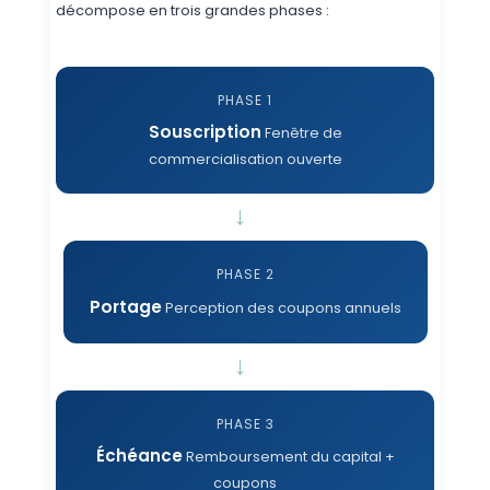
décompose en trois grandes phases :
PHASE 1
Souscription
Fenêtre de
commercialisation ouverte
→
PHASE 2
Portage
Perception des coupons annuels
→
PHASE 3
Échéance
Remboursement du capital +
coupons