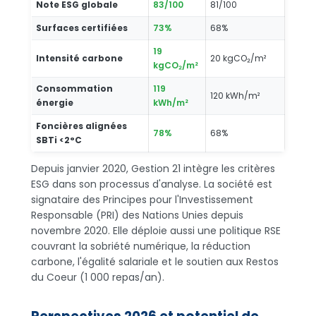
Note ESG globale
83/100
81/100
Surfaces certifiées
73%
68%
19
Intensité carbone
20 kgCO₂/m²
kgCO₂/m²
Consommation
119
120 kWh/m²
énergie
kWh/m²
Foncières alignées
78%
68%
SBTi <2°C
Depuis janvier 2020, Gestion 21 intègre les critères
ESG dans son processus d'analyse. La société est
signataire des Principes pour l'Investissement
Responsable (PRI) des Nations Unies depuis
novembre 2020. Elle déploie aussi une politique RSE
couvrant la sobriété numérique, la réduction
carbone, l'égalité salariale et le soutien aux Restos
du Coeur (1 000 repas/an).