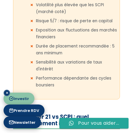
Volatilité plus élevée que les SCPI
(marché coté)
Risque 5/7 : risque de perte en capital
Exposition aux fluctuations des marchés
financiers
Durée de placement recommandée : 5
ans minimum
Sensibilité aux variations de taux
d'intérêt
Performance dépendante des cycles
boursiers
✕
Investir
Prendre RDV
Immobilier 21 vs SCPI : quel
Newsletter
Pour vous aider...
investissement immobilier choisir ?