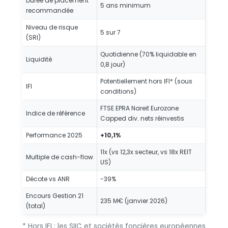
Durée de placement
5 ans minimum
recommandée
Niveau de risque
5 sur 7
(SRI)
Quotidienne (70% liquidable en
Liquidité
0,8 jour)
Potentiellement hors IFI* (sous
IFI
conditions)
FTSE EPRA Nareit Eurozone
Indice de référence
Capped div. nets réinvestis
Performance 2025
+10,1%
11x (vs 12,3x secteur, vs 18x REIT
Multiple de cash-flow
US)
Décote vs ANR
-39%
Encours Gestion 21
235 M€ (janvier 2026)
(total)
* Hors IFI : les SIIC et sociétés foncières européennes