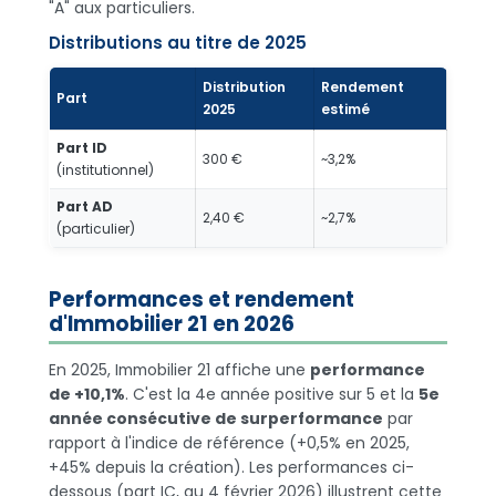
"A" aux particuliers.
Distributions au titre de 2025
Distribution
Rendement
Part
2025
estimé
Part ID
300 €
~3,2%
(institutionnel)
Part AD
2,40 €
~2,7%
(particulier)
Performances et rendement
d'Immobilier 21 en 2026
En 2025, Immobilier 21 affiche une
performance
de +10,1%
. C'est la 4e année positive sur 5 et la
5e
année consécutive de surperformance
par
rapport à l'indice de référence (+0,5% en 2025,
+45% depuis la création). Les performances ci-
dessous (part IC, au 4 février 2026) illustrent cette