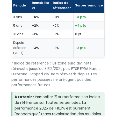
Immobilier
Indice de
Période
Surperformance
21
référence*
3 ans
+6%
+3%
+3 pts
5 ans
+2%
-2%
+4 pts
10 ans
+1%
+1%
0 pt
Depuis
création
+3%
+1%
+2 pts
(2007)
* Indice de référence : IEIF zone euro div. nets
réinvestis jusqu'au 31/12/2021, puis FTSE EPRA Nareit
Eurozone Capped div. nets réinvestis depuis. Les
performances passées ne préjugent pas des
performances futures.
A retenir :
Immobilier 21 surperforme son indice
de référence sur toutes les périodes. La
performance 2025 de +10,1% est purement
"économique" (sans revalorisation des multiples