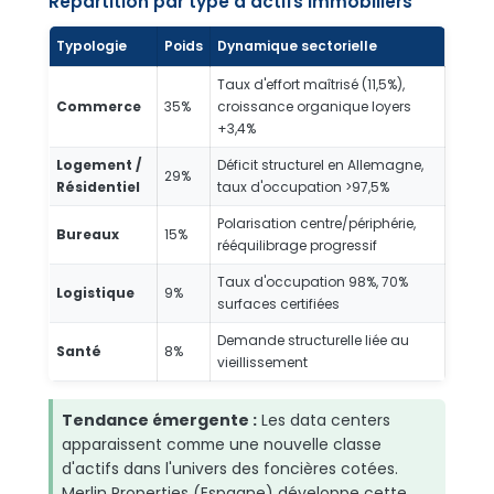
Répartition par type d'actifs immobiliers
Typologie
Poids
Dynamique sectorielle
Taux d'effort maîtrisé (11,5%),
Commerce
35%
croissance organique loyers
+3,4%
Logement /
Déficit structurel en Allemagne,
29%
Résidentiel
taux d'occupation >97,5%
Polarisation centre/périphérie,
Bureaux
15%
rééquilibrage progressif
Taux d'occupation 98%, 70%
Logistique
9%
surfaces certifiées
Demande structurelle liée au
Santé
8%
vieillissement
Tendance émergente :
Les data centers
apparaissent comme une nouvelle classe
d'actifs dans l'univers des foncières cotées.
Merlin Properties (Espagne) développe cette