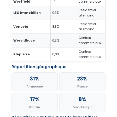
Westfield
commerciaux
Résidentiel
LEG Immobilien
9,3%
allemand
Résidentiel
Vonovia
8,3%
allemand
Centres
Wereldhave
6,3%
commerciaux
Centres
Klépierre
6,0%
commerciaux
Répartition géographique
31%
23%
Allemagne
France
17%
8%
Benelux
Zone ibérique