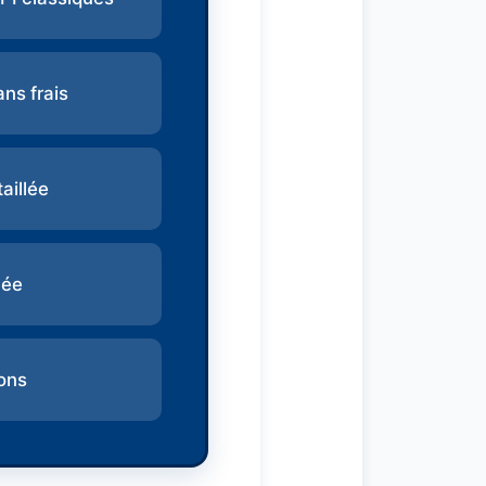
ns frais
aillée
lée
ons