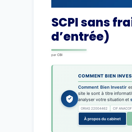
SCPI sans fra
d’entrée)
par
CBI
COMMENT BIEN INVEST
Comment Bien Investir
es
site le sont à titre inform
analyser votre situation et
ORIAS 22004462
CIF ANACOF
À propos du cabinet