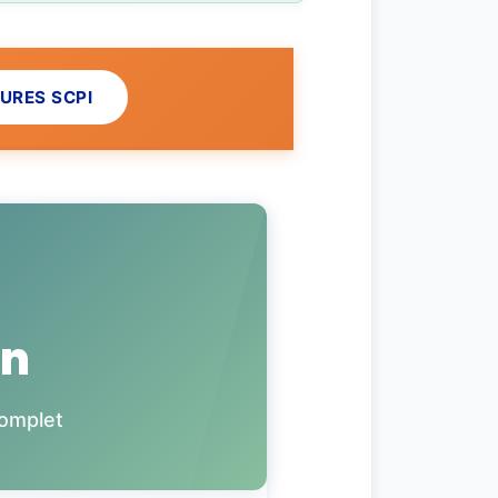
EURES SCPI
on
complet