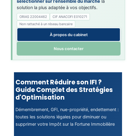
sélectionner sur l'ensemble du marché
la
solution la plus adaptée à vos objectifs.
ORIAS 22004462
CIF ANACOFI E010271
Non rattaché à un réseau bancaire
À propos du cabinet
Nous contacter
Comment Réduire son IFI ?
Guide Complet des Stratégies
d'Optimisation
Démembrement, GFI, nue-propriété, endettement :
toutes les solutions légales pour diminuer ou
supprimer votre Impôt sur la Fortune Immobilière