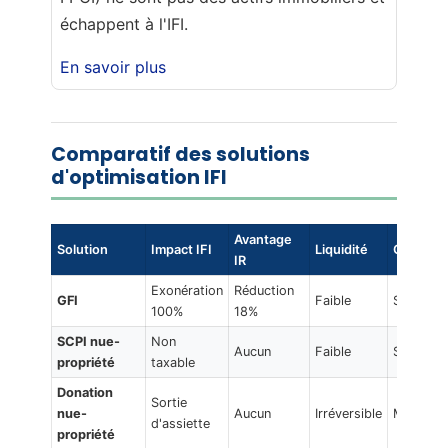
échappent à l'IFI.
En savoir plus
Comparatif des solutions
d'optimisation IFI
Avantage
Solution
Impact IFI
Liquidité
Complex
IR
Exonération
Réduction
GFI
Faible
Simple
100%
18%
SCPI nue-
Non
Aucun
Faible
Simple
propriété
taxable
Donation
Sortie
nue-
Aucun
Irréversible
Moyenne
d'assiette
propriété