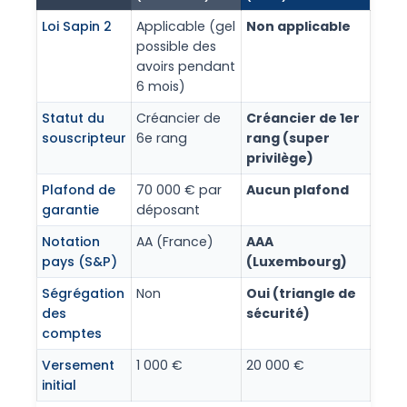
Loi Sapin 2
Applicable (gel
Non applicable
possible des
avoirs pendant
6 mois)
Statut du
Créancier de
Créancier de 1er
souscripteur
6e rang
rang (super
privilège)
Plafond de
70 000 € par
Aucun plafond
garantie
déposant
Notation
AA (France)
AAA
pays (S&P)
(Luxembourg)
Ségrégation
Non
Oui (triangle de
des
sécurité)
comptes
Versement
1 000 €
20 000 €
initial