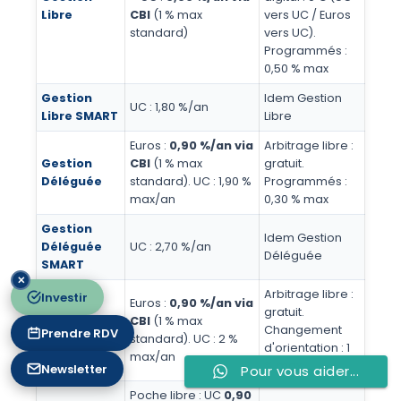
Libre
CBI
(1 % max
vers UC / Euros
standard)
vers UC).
Programmés :
0,50 % max
Gestion
Idem Gestion
UC : 1,80 %/an
Libre SMART
Libre
Euros :
0,90 %/an via
Arbitrage libre :
Gestion
CBI
(1 % max
gratuit.
Déléguée
standard). UC : 1,90 %
Programmés :
max/an
0,30 % max
Gestion
Idem Gestion
Déléguée
UC : 2,70 %/an
Déléguée
SMART
✕
Arbitrage libre :
Investir
Euros :
0,90 %/an via
gratuit.
Gestion
CBI
(1 % max
Changement
Prendre RDV
Pilotée
standard). UC : 2 %
d'orientation : 1
max/an
% max
Newsletter
Pour vous aider...
Poche libre : UC
0,90