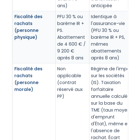
ans)
anticipée
Fiscalité des
PFU 30 % ou
Identique à
rachats
barème IR +
l'assurance-vie
(personne
PS.
(PFU 30 % ou
physique)
Abattement
barème IR + PS,
de 4 600 € /
mêmes
9 200 €
abattements
après 8 ans
après 8 ans)
Fiscalité des
Non
Régime de l'impôt
rachats
applicable
sur les sociétés
(personne
(contrat
(IS). Taxation
morale)
réservé aux
forfaitaire
PP)
annuelle calculée
sur la base du
TME (taux moyen
d'emprunt
d'État), même en
l'absence de
rachat. Écart