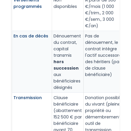
programmés
disponibles
€/mois (1 000
€/trim., 2 000
€/sem., 3 000
€/an)
En cas de décès
Dénouement
Pas de
du contrat,
dénouement, le
capital
contrat intègre
transmis
l'actif successoral
hors
des héritiers (pas
succession
de clause
aux
bénéficiaire)
bénéficiaires
désignés
Transmission
Clause
Donation possible
bénéficiaire
du vivant (pleine
(abattement
propriété ou
152 500 € par
démembrement),
bénéficiaire
outil de
avant 70
transmission