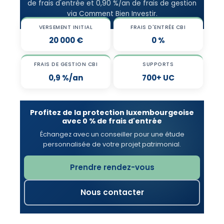
de frais d'entrée et 0,90 %/an de frais de gestion
via Comment Bien Investir.
VERSEMENT INITIAL
FRAIS D'ENTRÉE CBI
20 000 €
0 %
FRAIS DE GESTION CBI
SUPPORTS
0,9 %/an
700+ UC
Profitez de la protection luxembourgeoise
avec 0 % de frais d'entrée
Échangez avec un conseiller pour une étude
personnalisée de votre projet patrimonial.
Prendre rendez-vous
Nous contacter