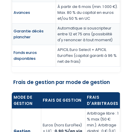
À partir de 6 mois (min. 1 000 €).
Avances
Max. 80 % du capital en euros
et/ou 50 % en UC
Automatique si souscripteur
Garantie décès
entre 12 et 75 ans (possibilité
plancher
d'y renoncer à tout moment)
APICIL Euro Select + APICIL
Fonds euros
EuroFlex (capital garanti à 96 %
disponibles
net de frais)
Frais de gestion par mode de gestion
MODE DE
FRAIS
FRAIS DE GESTION
GESTION
D'ARBITRAGES
Arbitrage libre : 1
% max (50 €
Euros (hors EuroFlex)
min.). Arbitrage
Gestion
+ UC :
0,90 %/an via
digital : 0 € (UC