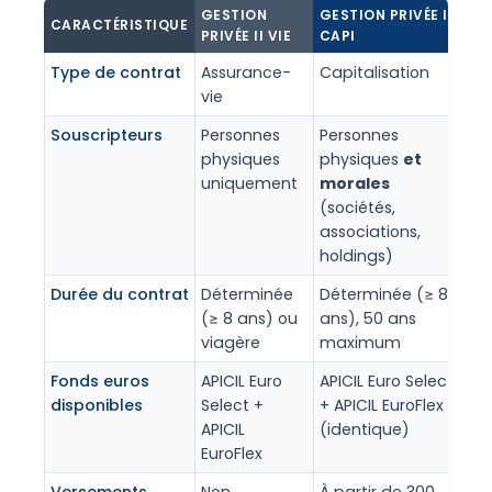
GESTION
GESTION PRIVÉE II
CARACTÉRISTIQUE
PRIVÉE II VIE
CAPI
Type de contrat
Assurance-
Capitalisation
vie
Souscripteurs
Personnes
Personnes
physiques
physiques
et
uniquement
morales
(sociétés,
associations,
holdings)
Durée du contrat
Déterminée
Déterminée (≥ 8
(≥ 8 ans) ou
ans), 50 ans
viagère
maximum
Fonds euros
APICIL Euro
APICIL Euro Select
disponibles
Select +
+ APICIL EuroFlex
APICIL
(identique)
EuroFlex
Versements
Non
À partir de 300