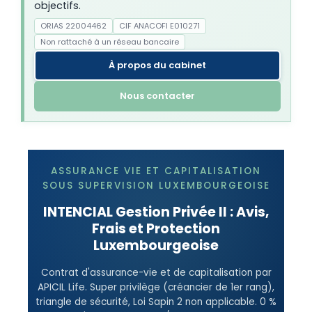
objectifs.
ORIAS 22004462
CIF ANACOFI E010271
Non rattaché à un réseau bancaire
À propos du cabinet
Nous contacter
ASSURANCE VIE ET CAPITALISATION
SOUS SUPERVISION LUXEMBOURGEOISE
INTENCIAL Gestion Privée II : Avis,
Frais et Protection
Luxembourgeoise
Contrat d'assurance-vie et de capitalisation par
APICIL Life. Super privilège (créancier de 1er rang),
triangle de sécurité, Loi Sapin 2 non applicable. 0 %