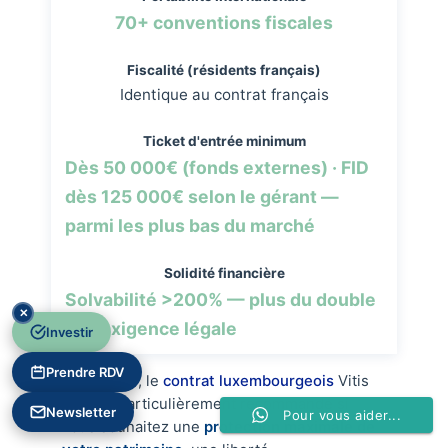
70+ conventions fiscales
Fiscalité (résidents français)
Identique au contrat français
Ticket d'entrée minimum
Dès 50 000€ (fonds externes) · FID
dès 125 000€ selon le gérant —
parmi les plus bas du marché
Solidité financière
Solvabilité >200% — plus du double
✕
de l'exigence légale
Investir
Prendre RDV
En résumé, le
contrat luxembourgeois
Vitis
Life est particulièrement recommandé si
Newsletter
Pour vous aider...
vous souhaitez une
protection maximale de