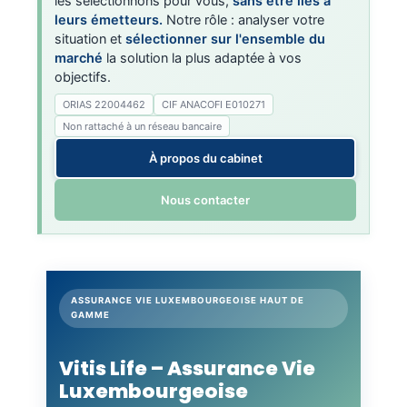
les sélectionnons pour vous,
sans être liés à
leurs émetteurs.
Notre rôle : analyser votre
situation et
sélectionner sur l'ensemble du
marché
la solution la plus adaptée à vos
objectifs.
ORIAS 22004462
CIF ANACOFI E010271
Non rattaché à un réseau bancaire
À propos du cabinet
Nous contacter
ASSURANCE VIE LUXEMBOURGEOISE HAUT DE
GAMME
Vitis Life – Assurance Vie
Luxembourgeoise