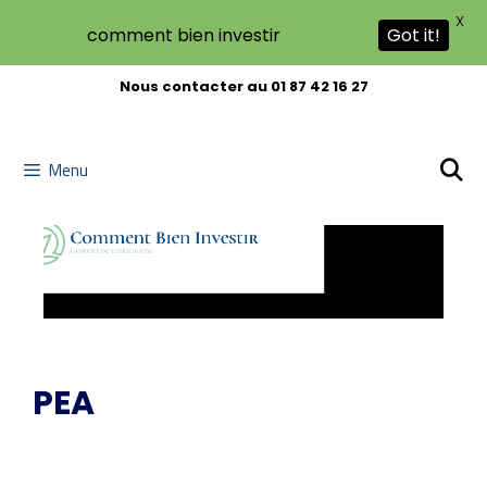
X
comment bien investir
Got it!
Aller
Nous contacter au 01 87 42 16 27
au
contenu
Menu
PEA