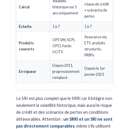
Volatilité
risque de crédit
Calcul
historique sur 5
+ scénarios de
ans uniquement
pertes
Échelle
1 à 7
1 à 7
Assurance vie,
OPCVM, SCPI,
Produits
ETF, produits
OPCI, fonds
couverts
structurés,
UCITS
PRIIPs
Depuis 2011,
Depuis le 1er
En vigueur
progressivement
janvier 2023
remplacé
Le SRI est plus complet que le SRRI car il intègre non
seulement la volatilité historique, mais aussi le risque
de crédit et des scénarios de pertes en conditions
défavorables. Attention :
un SRRI et un SRI ne sont
pas directement comparables
, même s'ils utilisent