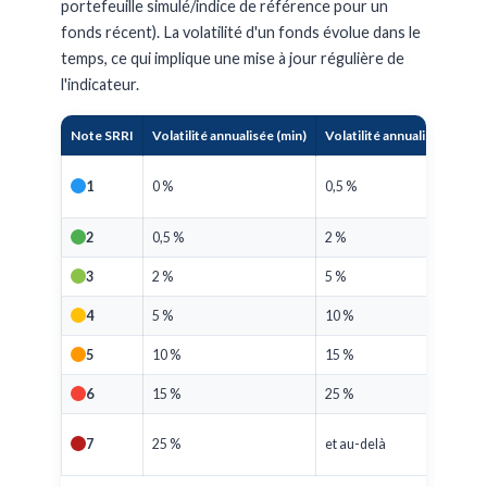
portefeuille simulé/indice de référence pour un
fonds récent). La volatilité d'un fonds évolue dans le
temps, ce qui implique une mise à jour régulière de
l'indicateur.
Note SRRI
Volatilité annualisée (min)
Volatilité annualisée (max)
1
0 %
0,5 %
2
0,5 %
2 %
3
2 %
5 %
4
5 %
10 %
5
10 %
15 %
6
15 %
25 %
7
25 %
et au-delà