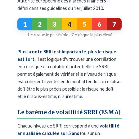
Autorité européenne des marchés financiers —
défini dans ses guidelines du 1er juillet 2010.
1
2
3
4
5
6
7
1 = risque le plus faible · 7 = risque le plus élevé
Plus la note SRRI est importante, plus le risque
est fort.
Il est logique d'y trouver une corrélation
entre risque et rentabilité potentielle. Le SRRI
permet également de vérifier si le niveau de risque
est cohérent avec le rendement attendu. Le résultat
doit être le plus précis possible : le risque ne doit
être ni sous-estimé, ni surestimé.
Le barème de volatilité SRRI (ESMA)
Chaque niveau de SRRI correspond à une
volatilité
annualisée calculée sur 5 ans
(ou sur un