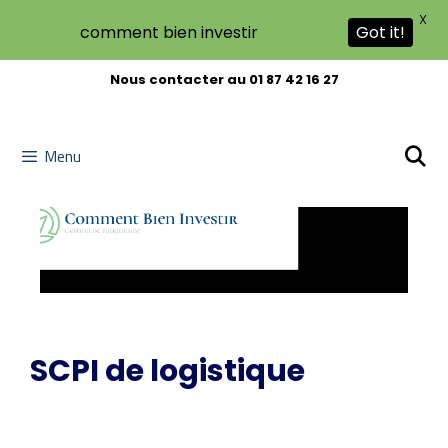
X
comment bien investir
Got it!
Aller
Nous contacter au 01 87 42 16 27
au
contenu
Menu
SCPI de logistique