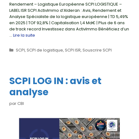
Rendement – Logistique Européenne SCPI LOGISTIQUE –
LABEL ISR SCPI ActivImmo d’Alderan : Avis, Rendement et
Analyse Spécialiste de la logistique européenne | TD 5,49%
en 2025 | TOF 92,8% | Capitalisation 1,4 Md€ | Plus de 6 ans
de track record Investissez dans ActivImmo Bénéficiez d’un
…
Lire la suite
Catégories
SCPI
,
SCPI de logistique
,
SCPI ISR
,
Souscrire SCPI
SCPI LOG IN : avis et
analyse
par
CBI