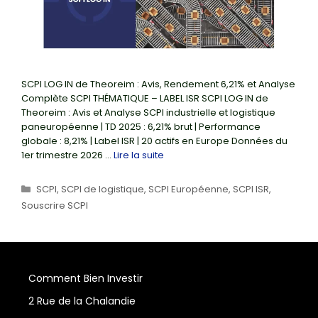
SCPI LOG IN de Theoreim : Avis, Rendement 6,21% et Analyse
Complète SCPI THÉMATIQUE – LABEL ISR SCPI LOG IN de
Theoreim : Avis et Analyse SCPI industrielle et logistique
paneuropéenne | TD 2025 : 6,21% brut | Performance
globale : 8,21% | Label ISR | 20 actifs en Europe Données du
1er trimestre 2026 …
Lire la suite
Catégories
SCPI
,
SCPI de logistique
,
SCPI Européenne
,
SCPI ISR
,
Souscrire SCPI
Comment Bien Investir
2 Rue de la Chalandie