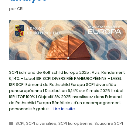
par
CBI
SCPI Edmond de Rothschild Europa 2025 : Avis, Rendement
6,14% – Label ISR SCPI DIVERSIFIÉE PANEUROPÉENNE – LABEL
ISR SCPI Edmond de Rothschild Europa SCPI diversifiée
paneuropéenne | Distribution 6,14% sur 9 mois 2025 | Label
ISR | TOF 100% | Objectif 8% 2025 Investissez dans Edmond
de Rothschild Europa Bénéficiez d’un accompagnement
personnalisé gratuit …
Lire la suite
Catégories
SCPI
,
SCPI diversifiée
,
SCPI Européenne
,
Souscrire SCPI