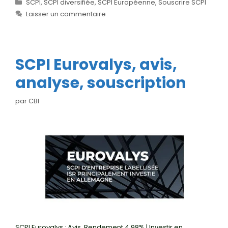
Catégories
SCPI
,
SCPI diversifiée
,
SCPI Européenne
,
Souscrire SCPI
Laisser un commentaire
SCPI Eurovalys, avis,
analyse, souscription
par
CBI
SCPI Eurovalys : Avis, Rendement 4,98% | Investir en