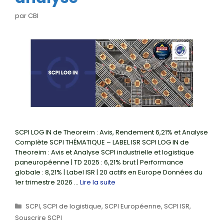
par
CBI
SCPI LOG IN de Theoreim : Avis, Rendement 6,21% et Analyse
Complète SCPI THÉMATIQUE – LABEL ISR SCPI LOG IN de
Theoreim : Avis et Analyse SCPI industrielle et logistique
paneuropéenne | TD 2025 : 6,21% brut | Performance
globale : 8,21% | Label ISR | 20 actifs en Europe Données du
1er trimestre 2026 …
Lire la suite
Catégories
SCPI
,
SCPI de logistique
,
SCPI Européenne
,
SCPI ISR
,
Souscrire SCPI