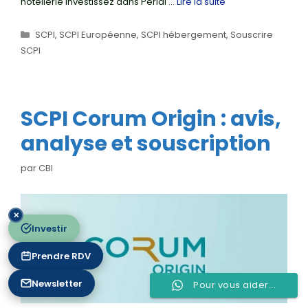
hôtellerie Investissez dans Perial …
Lire la suite
Catégories
SCPI
,
SCPI Européenne
,
SCPI hébergement
,
Souscrire
SCPI
SCPI Corum Origin : avis,
analyse et souscription
par
CBI
✕
Investir
Prendre RDV
Newsletter
Pour vous aider...