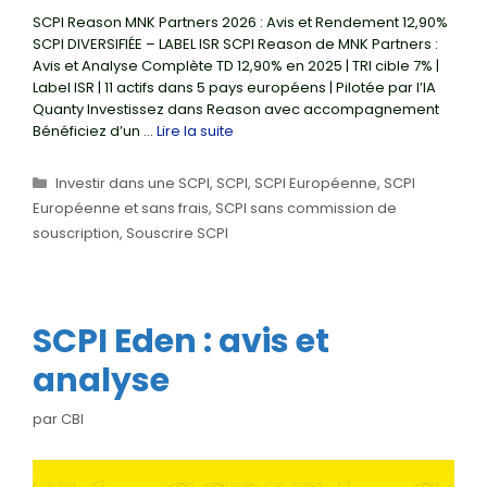
SCPI Reason MNK Partners 2026 : Avis et Rendement 12,90%
SCPI DIVERSIFIÉE – LABEL ISR SCPI Reason de MNK Partners :
Avis et Analyse Complète TD 12,90% en 2025 | TRI cible 7% |
Label ISR | 11 actifs dans 5 pays européens | Pilotée par l’IA
Quanty Investissez dans Reason avec accompagnement
Bénéficiez d’un …
Lire la suite
Catégories
Investir dans une SCPI
,
SCPI
,
SCPI Européenne
,
SCPI
Européenne et sans frais
,
SCPI sans commission de
souscription
,
Souscrire SCPI
SCPI Eden : avis et
analyse
par
CBI