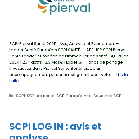
SCPI Pierval Santé 2025 : Avis, Analyse et Rendement –
Leader Santé Européen SCPI SANTÉ – LABEL ISR SCPI Pierval
Santé Leader européen de l’immobilier de santé | 4,05% en
2024 | 254 actifs | 3,3 Mds€ | Label ISR | Fonds de partage
Investissez dans Pierval Santé Bénéficiez d’un
accompagnement personnalisé gratuit pour votre …
Lire la
suite
Catégories
SCPI
,
SCPI de santé
,
SCPI Européenne
,
Souscrire SCPI
SCPI LOG IN : avis et
analyse