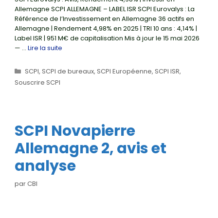
Allemagne SCPI ALLEMAGNE – LABEL ISR SCPI Eurovalys : La
Référence de l’Investissement en Allemagne 36 actifs en
Allemagne | Rendement 4,98% en 2025 | TRI 10 ans : 4,14% |
Label ISR | 951 M€ de capitalisation Mis à jour le 15 mai 2026
— …
Lire la suite
Catégories
SCPI
,
SCPI de bureaux
,
SCPI Européenne
,
SCPI ISR
,
Souscrire SCPI
SCPI Novapierre
Allemagne 2, avis et
analyse
par
CBI