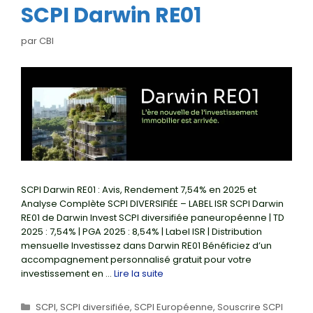
SCPI Darwin RE01
par
CBI
SCPI Darwin RE01 : Avis, Rendement 7,54% en 2025 et
Analyse Complète SCPI DIVERSIFIÉE – LABEL ISR SCPI Darwin
RE01 de Darwin Invest SCPI diversifiée paneuropéenne | TD
2025 : 7,54% | PGA 2025 : 8,54% | Label ISR | Distribution
mensuelle Investissez dans Darwin RE01 Bénéficiez d’un
accompagnement personnalisé gratuit pour votre
investissement en …
Lire la suite
Catégories
SCPI
,
SCPI diversifiée
,
SCPI Européenne
,
Souscrire SCPI