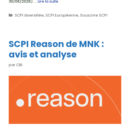
30/06/2026). …
Lire la suite
Catégories
SCPI diversifiée
,
SCPI Européenne
,
Souscrire SCPI
SCPI Reason de MNK :
avis et analyse
par
CBI