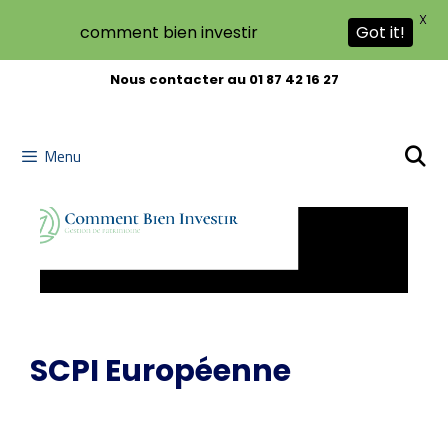
X
comment bien investir
Got it!
Aller
Nous contacter au 01 87 42 16 27
au
contenu
Menu
SCPI Européenne