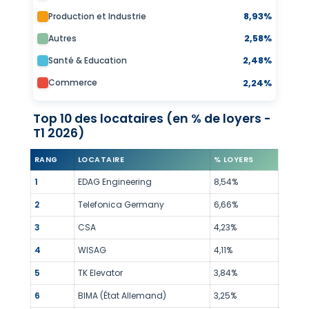
Production et Industrie
8,93%
Autres
2,58%
Santé & Education
2,48%
Commerce
2,24%
Top 10 des locataires (en % de loyers -
T1 2026)
RANG
LOCATAIRE
% LOYERS
1
EDAG Engineering
8,54%
2
Telefonica Germany
6,66%
3
CSA
4,23%
4
WISAG
4,11%
5
TK Elevator
3,84%
6
BIMA (État Allemand)
3,25%