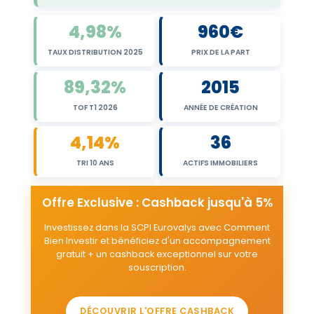
4,98%
960€
TAUX DISTRIBUTION 2025
PRIX DE LA PART
89,32%
2015
TOF T1 2026
ANNÉE DE CRÉATION
4,14%
36
TRI 10 ANS
ACTIFS IMMOBILIERS
Offre Exclusive : Cashback jusqu'à 5%
Investissez dans la SCPI Eurovalys avec Comment
Bien Investir et bénéficiez d'un accompagnement
gratuit + un cashback exceptionnel sur votre
souscription.
DÉCOUVRIR L'OFFRE CASHBACK