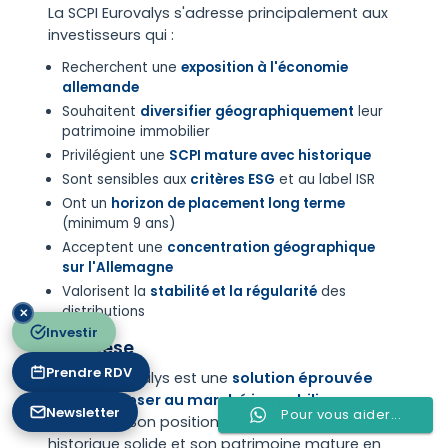
La SCPI Eurovalys s'adresse principalement aux
investisseurs qui :
Recherchent une
exposition à l'économie
allemande
Souhaitent
diversifier géographiquement
leur
patrimoine immobilier
Privilégient une
SCPI mature avec historique
Sont sensibles aux
critères ESG
et au label ISR
Ont un
horizon de placement long terme
(minimum 9 ans)
Acceptent une
concentration géographique
sur l'Allemagne
Valorisent la
stabilité et la régularité
des
distributions
✕
Investir
Synthèse
Prendre RDV
La SCPI Eurovalys est une
solution éprouvée
pour s'exposer au marché immobilier
Newsletter
Pour vous aider...
allemand
. Son positionnement unique, son
historique solide et son patrimoine mature en