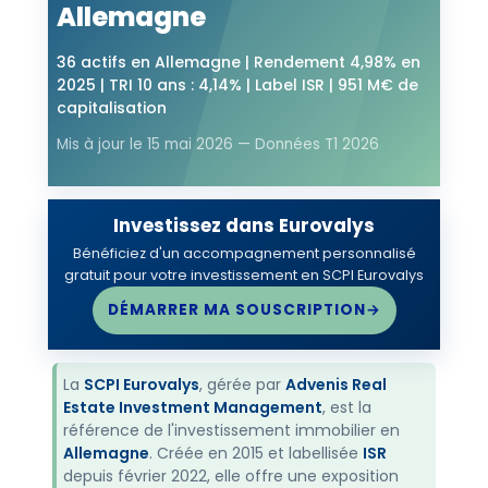
Allemagne
36 actifs en Allemagne | Rendement 4,98% en
2025 | TRI 10 ans : 4,14% | Label ISR | 951 M€ de
capitalisation
Mis à jour le 15 mai 2026
— Données T1 2026
Investissez dans Eurovalys
Bénéficiez d'un accompagnement personnalisé
gratuit pour votre investissement en SCPI Eurovalys
DÉMARRER MA SOUSCRIPTION
→
La
SCPI Eurovalys
, gérée par
Advenis Real
Estate Investment Management
, est la
référence de l'investissement immobilier en
Allemagne
. Créée en 2015 et labellisée
ISR
depuis février 2022, elle offre une exposition