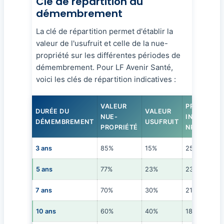
Clé de répartition du
démembrement
La clé de répartition permet d'établir la
valeur de l'usufruit et celle de la nue-
propriété sur les différentes périodes de
démembrement. Pour LF Avenir Santé,
voici les clés de répartition indicatives :
VALEUR
PRIX
DURÉE DU
VALEUR
NUE-
INDICATIF
DÉMEMBREMENT
USUFRUIT
PROPRIÉTÉ
NP*
3 ans
85%
15%
255€
5 ans
77%
23%
231€
7 ans
70%
30%
210€
10 ans
60%
40%
180€