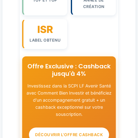
TOF ET TOP
ANNÉE DE
CRÉATION
ISR
LABEL OBTENU
Offre Exclusive : Cashback
jusqu'à 4%
Investissez dans la SCPI LF Avenir Santé
avec Comment Bien Investir et bénéficiez
d'un accompagnement gratuit + un
cashback exceptionnel sur votre
souscription.
DÉCOUVRIR L'OFFRE CASHBACK