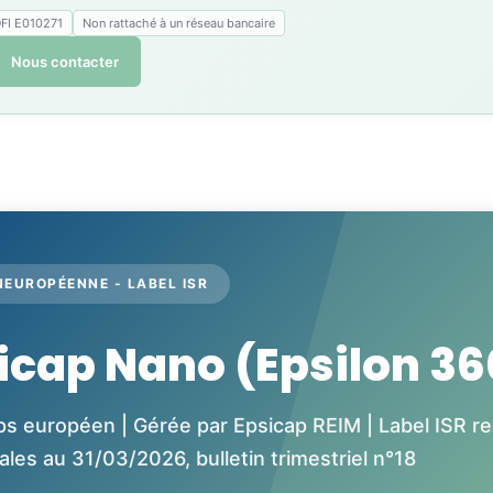
FI E010271
Non rattaché à un réseau bancaire
Nous contacter
ANEUROPÉENNE - LABEL ISR
icap Nano (Epsilon 36
aps européen | Gérée par Epsicap REIM | Label ISR r
les au 31/03/2026, bulletin trimestriel n°18