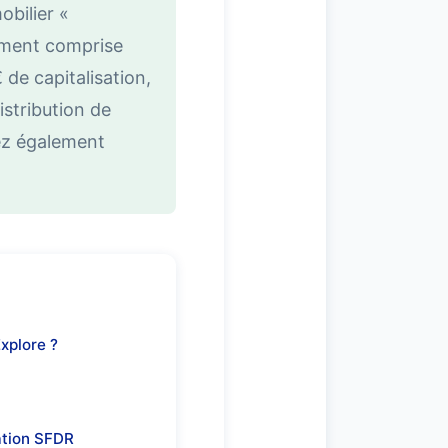
bilier «
lement comprise
de capitalisation,
istribution de
ez également
xplore ?
ation SFDR