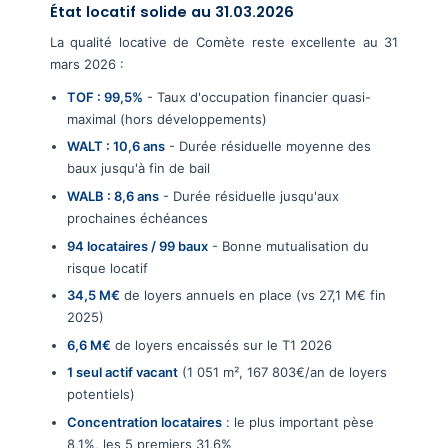
État locatif solide au 31.03.2026
La qualité locative de Comète reste excellente au 31
mars 2026 :
TOF : 99,5%
- Taux d'occupation financier quasi-
maximal (hors développements)
WALT : 10,6 ans
- Durée résiduelle moyenne des
baux jusqu'à fin de bail
WALB : 8,6 ans
- Durée résiduelle jusqu'aux
prochaines échéances
94 locataires / 99 baux
- Bonne mutualisation du
risque locatif
34,5 M€
de loyers annuels en place (vs 27,1 M€ fin
2025)
6,6 M€
de loyers encaissés sur le T1 2026
1 seul actif vacant
(1 051 m², 167 803€/an de loyers
potentiels)
Concentration locataires
: le plus important pèse
8,1%, les 5 premiers 31,6%