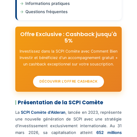
Informations pratiques
Questions fréquentes
Offre Exclusive : Cashback jusqu'à
5%
Investissez dans la SCPI Comète avec Comment Bien
Investir et bénéficiez d'un accompagnement gratuit +
un cashback exceptionnel sur votre souscription.
DÉCOUVRIR L'OFFRE CASHBACK
Présentation de la SCPI Comète
La
SCPI Comète d'Alderan
, lancée en 2023, représente
une nouvelle génération de SCPI avec une stratégie
d'investissement exclusivement internationale. Au 31
mars 2026, sa capitalisation atteint
652 millions