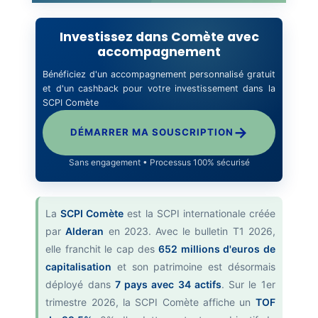
Investissez dans Comète avec
accompagnement
Bénéficiez d'un accompagnement personnalisé gratuit
et d'un cashback pour votre investissement dans la
SCPI Comète
→
DÉMARRER MA SOUSCRIPTION
Sans engagement • Processus 100% sécurisé
La
SCPI Comète
est la SCPI internationale créée
par
Alderan
en 2023. Avec le bulletin T1 2026,
elle franchit le cap des
652 millions d'euros de
capitalisation
et son patrimoine est désormais
déployé dans
7 pays avec 34 actifs
. Sur le 1er
trimestre 2026, la SCPI Comète affiche un
TOF