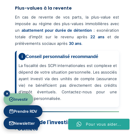
Plus-values à la revente
En cas de revente de vos parts, la plus-value est
imposée au régime des plus-values immobilières avec
un
abattement pour durée de détention
: exonération
totale d'impôt sur le revenu après
22 ans
et de
prélèvements sociaux après
30 ans
.
Conseil personnalisé recommandé
La fiscalité des SCPI internationales est complexe et
dépend de votre situation personnelle. Les associés
ayant investi via des unités de compte (assurance
vie) ne bénéficient pas directement des crédits
d'impôt éventuels. Contactez-nous pour une
✕
analyse personnalisée.
Investir
Prendre RDV
Risques de l'investissement en SCPI
Newsletter
Pour vous aider...
Comète