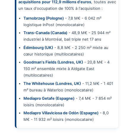
acquisitions pour 112,9 millions d'euros
, toutes avec
un taux d'occupation de 100% à l'acquisition :
Tarnobrzeg (Pologne)
- 7,8 M€ - 6 042 m²
logistique InPost (monolocataire)
Trans-Canada (Canada)
- 48,9 M€ - 25 944 m²
industriel à Montréal, bail triple net 17 ans
Édimbourg (UK)
- 8,8 M€ - 2 250 m² mixte au
cœur historique (multilocataires)
Goodman's Fields (Londres, UK)
- 20,8 M€ - 4
150 m² ensemble mixte à Aldgate East
(multilocataires)
The Whitehouse (Londres, UK)
- 11,2 M€ - 1 401
m² bureau à Waterloo (monolocataire)
Mediapro Getafe (Espagne)
- 7,4 M€ - 7 854 m²
loisirs (monolocataire)
Mediapro Villaviciosa de Odón (Espagne)
- 8,0
M€ - 11 932 m² loisirs (monolocataire)