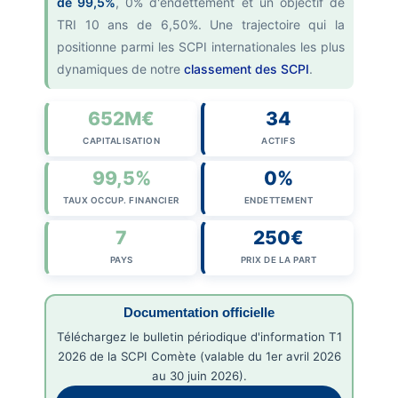
de 99,5%
, 0% d'endettement et un objectif de
TRI 10 ans de 6,50%. Une trajectoire qui la
positionne parmi les SCPI internationales les plus
dynamiques de notre
classement des SCPI
.
652M€
34
CAPITALISATION
ACTIFS
99,5%
0%
TAUX OCCUP. FINANCIER
ENDETTEMENT
7
250€
PAYS
PRIX DE LA PART
Documentation officielle
Téléchargez le bulletin périodique d'information T1
2026 de la SCPI Comète (valable du 1er avril 2026
au 30 juin 2026).