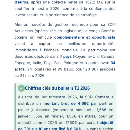
d'euros
, après une collecte nette de 132,2 M€ sur le
seul 1er trimestre 2026, confirmant la confiance des
investisseurs et la pertinence de sa stratégie.
Alderan, société de gestion reconnue pour sa SCPI
Activimmo (spécialisée en logistique), a conçu Comète
comme un véhicule
complémentaire et opportuniste
visant à capter les meilleures opportunités
immobilières à l'échelle mondiale. Le patrimoine est
désormais déployé dans
7 pays
(Royaume-Uni, Canada,
Espagne, Italie, Pays-Bas, Pologne et Irlande) avec
34
actifs
, 94 locataires et 99 baux, pour 20 907 associés
au 31 mars 2026.
Chiffres clés du bulletin T1 2026
Au titre du 1er trimestre 2026, la SCPI Comète a
distribué un
montant brut de 4,69€ par part
en
pleine jouissance (versement mensuel : 1,56€ en
janvier, 1,55€ en février, 1,58€ en mars), pour un
objectif annuel 2026 de 17,50€ par part. L'
objectif
de TRI sur 10 ans est fixé à 6,50%
. La capitalisation