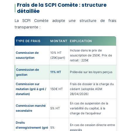
Frais de la SCPI Comète : structure
détaillée
La SCPI Comète adopte une structure de frais
transparente :
TYPE DE FRAIS
MONTANT
EXPLICATION
Incluse dans le prix de
Commission de
10% HT
souscription de 250€. Prix de
souscription
(25€/part)
retrait : 225€
Commission de
11% HT
Prélevée sur les loyers perçus
gestion
Commission sur
Frais de dossier à la charge du
mutation (gré à gré /
150€ HT
cédant (adoptée AGM
donation)
28/04/2026)
En cas de suspension de la
Commission marché
5% HT
variabilité du capital, à la
secondaire
charge de l'acquéreur
Droits
En cas de cession directe entre
d'enregistrement (gré
5%
associés