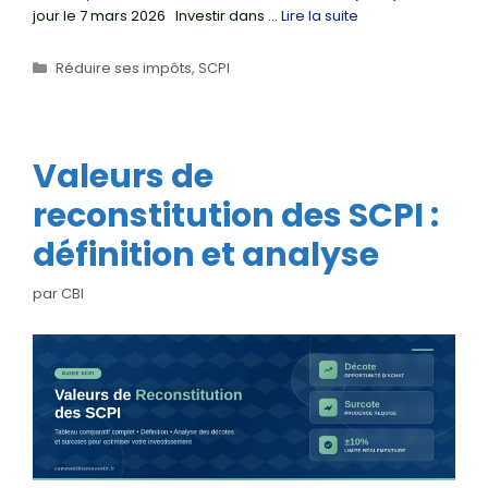
jour le 7 mars 2026 Investir dans …
Lire la suite
Catégories
Réduire ses impôts
,
SCPI
Valeurs de
reconstitution des SCPI :
définition et analyse
par
CBI