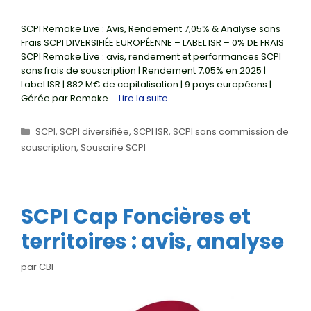
SCPI Remake Live : Avis, Rendement 7,05% & Analyse sans
Frais SCPI DIVERSIFIÉE EUROPÉENNE – LABEL ISR – 0% DE FRAIS
SCPI Remake Live : avis, rendement et performances SCPI
sans frais de souscription | Rendement 7,05% en 2025 |
Label ISR | 882 M€ de capitalisation | 9 pays européens |
Gérée par Remake …
Lire la suite
Catégories
SCPI
,
SCPI diversifiée
,
SCPI ISR
,
SCPI sans commission de
souscription
,
Souscrire SCPI
SCPI Cap Foncières et
territoires : avis, analyse
par
CBI