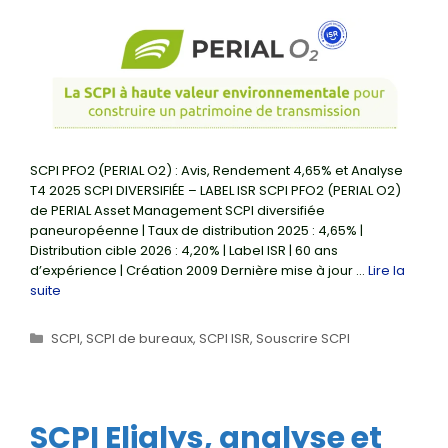
SCPI PFO2 (PERIAL O2) : Avis, Rendement 4,65% et Analyse
T4 2025 SCPI DIVERSIFIÉE – LABEL ISR SCPI PFO2 (PERIAL O2)
de PERIAL Asset Management SCPI diversifiée
paneuropéenne | Taux de distribution 2025 : 4,65% |
Distribution cible 2026 : 4,20% | Label ISR | 60 ans
d’expérience | Création 2009 Dernière mise à jour …
Lire la
suite
Catégories
SCPI
,
SCPI de bureaux
,
SCPI ISR
,
Souscrire SCPI
SCPI Elialys, analyse et