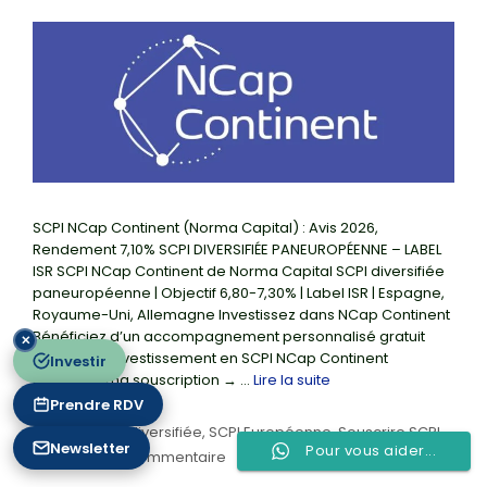
SCPI NCap Continent (Norma Capital) : Avis 2026,
Rendement 7,10% SCPI DIVERSIFIÉE PANEUROPÉENNE – LABEL
ISR SCPI NCap Continent de Norma Capital SCPI diversifiée
paneuropéenne | Objectif 6,80-7,30% | Label ISR | Espagne,
Royaume-Uni, Allemagne Investissez dans NCap Continent
Bénéficiez d’un accompagnement personnalisé gratuit
✕
pour votre investissement en SCPI NCap Continent
Investir
Démarrer ma souscription → …
Lire la suite
Prendre RDV
Catégories
SCPI
,
SCPI diversifiée
,
SCPI Européenne
,
Souscrire SCPI
Newsletter
Pour vous aider...
Laisser un commentaire