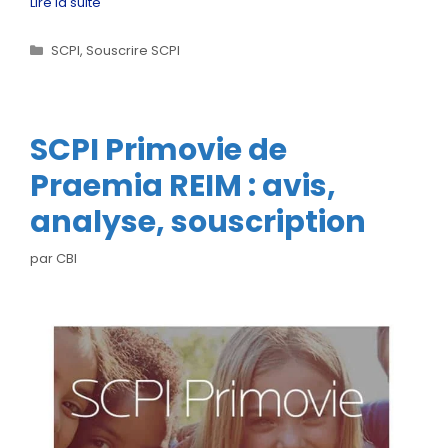
Lire la suite
Catégories
SCPI
,
Souscrire SCPI
SCPI Primovie de
Praemia REIM : avis,
analyse, souscription
par
CBI