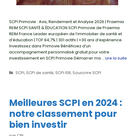
SCPI Primovie : Avis, Rendement et Analyse 2026 | Praemia
REIM SCPI SANTÉ & ÉDUCATION SCPI Primovie de Praemia
REIM France Leader européen de l’immobilier de santé et
d’éducation | TOF 94,7% | 301 actifs | +30 ans d’expérience
Investissez dans Primovie Bénéficiez d’un
accompagnement personnalisé gratuit pour votre
investissement en SCPI Primovie Démarrer ma …
Lire la suite
Catégories
SCPI
,
SCPI de santé
,
SCPI ISR
,
Souscrire SCPI
Meilleures SCPI en 2024 :
notre classement pour
bien investir
par
CBI