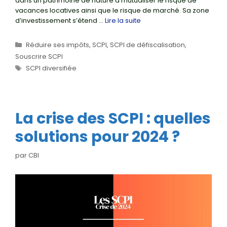
dans un patrimoine de nature à mutualiser le risque de
vacances locatives ainsi que le risque de marché. Sa zone
d’investissement s’étend …
Lire la suite
Catégories
Réduire ses impôts
,
SCPI
,
SCPI de défiscalisation
,
Souscrire SCPI
Étiquettes
SCPI diversifiée
La crise des SCPI : quelles
solutions pour 2024 ?
par
CBI