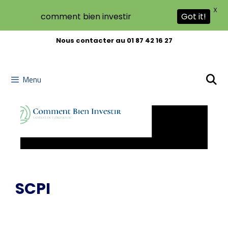
X
comment bien investir
Got it!
Aller
Nous contacter au 01 87 42 16 27
au
contenu
Menu
SCPI