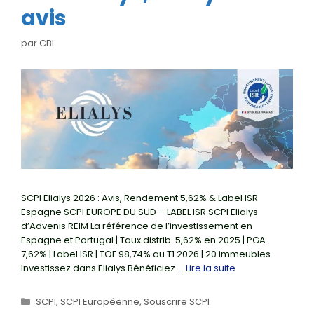
avis
par
CBI
SCPI Elialys 2026 : Avis, Rendement 5,62% & Label ISR
Espagne SCPI EUROPE DU SUD – LABEL ISR SCPI Elialys
d’Advenis REIM La référence de l’investissement en
Espagne et Portugal | Taux distrib. 5,62% en 2025 | PGA
7,62% | Label ISR | TOF 98,74% au T1 2026 | 20 immeubles
Investissez dans Elialys Bénéficiez …
Lire la suite
Catégories
SCPI
,
SCPI Européenne
,
Souscrire SCPI