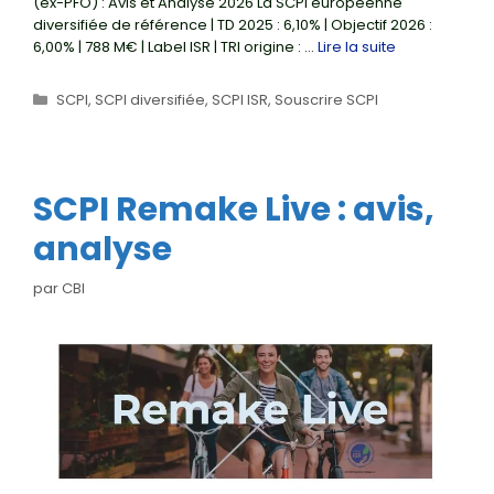
(ex-PFO) : Avis et Analyse 2026 La SCPI européenne
diversifiée de référence | TD 2025 : 6,10% | Objectif 2026 :
6,00% | 788 M€ | Label ISR | TRI origine : …
Lire la suite
Catégories
SCPI
,
SCPI diversifiée
,
SCPI ISR
,
Souscrire SCPI
SCPI Remake Live : avis,
analyse
par
CBI