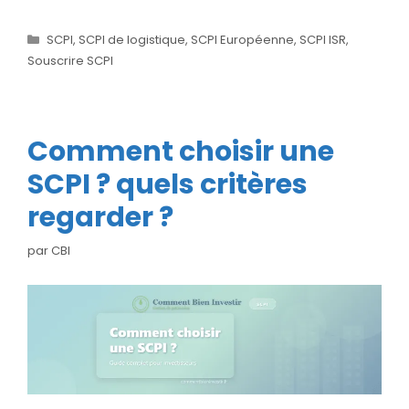
Catégories
SCPI
,
SCPI de logistique
,
SCPI Européenne
,
SCPI ISR
,
Souscrire SCPI
Comment choisir une
SCPI ? quels critères
regarder ?
par
CBI