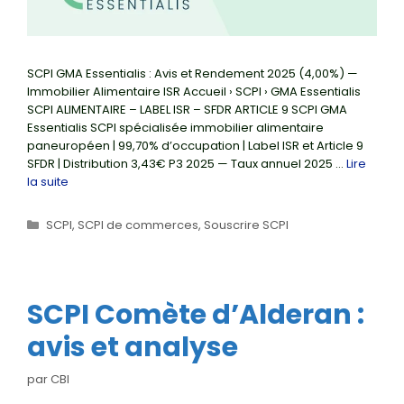
SCPI GMA Essentialis : Avis et Rendement 2025 (4,00%) —
Immobilier Alimentaire ISR Accueil › SCPI › GMA Essentialis
SCPI ALIMENTAIRE – LABEL ISR – SFDR ARTICLE 9 SCPI GMA
Essentialis SCPI spécialisée immobilier alimentaire
paneuropéen | 99,70% d’occupation | Label ISR et Article 9
SFDR | Distribution 3,43€ P3 2025 — Taux annuel 2025 …
Lire
la suite
Catégories
SCPI
,
SCPI de commerces
,
Souscrire SCPI
SCPI Comète d’Alderan :
avis et analyse
par
CBI