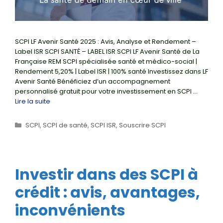
SCPI LF Avenir Santé 2025 : Avis, Analyse et Rendement –
Label ISR SCPI SANTÉ – LABEL ISR SCPI LF Avenir Santé de La
Française REM SCPI spécialisée santé et médico-social |
Rendement 5,20% | Label ISR | 100% santé Investissez dans LF
Avenir Santé Bénéficiez d’un accompagnement
personnalisé gratuit pour votre investissement en SCPI …
Lire la suite
Catégories
SCPI
,
SCPI de santé
,
SCPI ISR
,
Souscrire SCPI
Investir dans des SCPI à
crédit : avis, avantages,
inconvénients